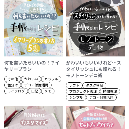
何を書いたらいいの！？イ
かわいいもいいけれど…ス
ヤリープラン
タイリッシュにも憧れる！
モノトーンデコ術
その他
かわいい
カラフル
色分け
デコ・付箋活用
レフト
タスク管理
ライフログ
日記
メモ
プロジェクト管理
時間管理
シンプル
デコ・付箋活用