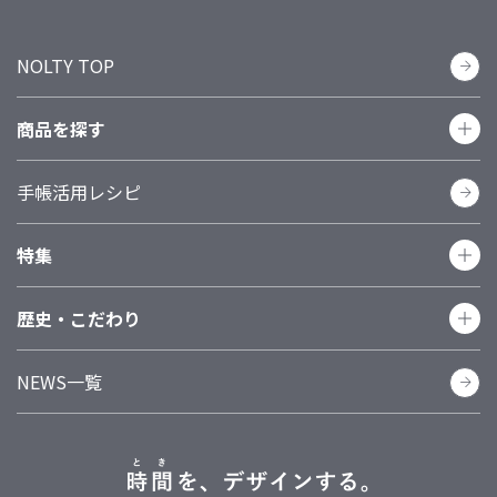
NOLTY TOP
商品を探す
手帳活用レシピ
カテゴリーで探す
手帳
カレンダー
日記
家計簿
ノート
特集
リフィール（日付あり）
リフィール（日付なし）
システム手帳（バインダー）
手帳関連グッズ
歴史・こだわり
1年でやりたい100のこと
手帳レイアウトで探す
NEWS一覧
品質
歴史
環境への取り組み
広告・メッセージ
マンスリー
週間レフト
週間バーチカル
週間ブロック
週間方眼メモ
週間メモ
その他
手帳サイズで探す