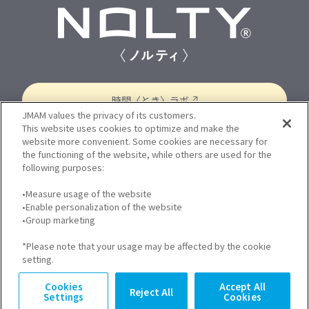
小型サイズ（小型・縦長・新書・A6）
B6サイズ
A5サイズ
B5サイズ
シリーズで探す
時間〈とき〉ラボ
能率手帳
N-バディ
N-コンパス
N-アクセス
JMAM values the privacy of its customers.
N-キャレル
N-エクリ
N-スリム
N-メモリー
This website uses cookies to optimize and make the
N-ティオ
N-PAGEM Memory
N-PAGEM Arts
website more convenient. Some cookies are necessary for
個人情報保護方針
プライバシーポリシー
the functioning of the website, while others are used for the
N-PAGEM Family
N-PAGEM Colors
Bindex
following purposes:
Cookie 設定
サイトのご利用について
•Measure usage of the website
JMAM コーポレートサイト
FAQ
こだわり条件から検索する
•Enable personalization of the website
お問い合わせ
•Group marketing
*Please note that your usage may be affected by the cookie
setting.
Cookies
Accept All
Reject All
Settings
Cookies
Copyright © JMA Management Center Inc.