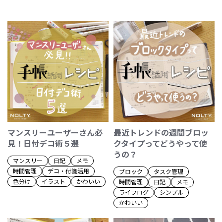
マンスリーユーザーさん必
最近トレンドの週間ブロッ
見！日付デコ術５選
クタイプってどうやって使
うの？
マンスリー
日記
メモ
時間管理
デコ・付箋活用
ブロック
タスク管理
色分け
イラスト
かわいい
時間管理
日記
メモ
ライフログ
シンプル
かわいい