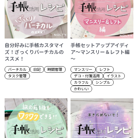
自分好みに手帳カスタマイ
手帳セットアップアイディ
ズ！ざっくりバーチカルの
ア～マンスリー＆レフト編
ススメ！
～
バーチカル
日記
時間管理
マンスリー
レフト
タスク管理
デコ・付箋活用
イラスト
カラフル
シンプル
かわいい