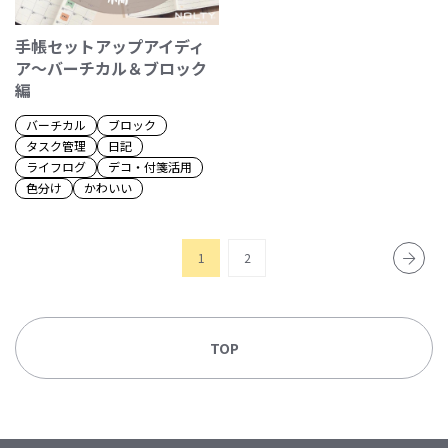
手帳セットアップアイディ
ア～バーチカル＆ブロック
編
バーチカル
ブロック
タスク管理
日記
ライフログ
デコ・付箋活用
色分け
かわいい
1
2
TOP