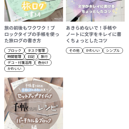
旅の前後もワクワク！ブ
あきらめないで！手帳や
ロックタイプの手帳を使っ
ノートに文字をキレイに書
た旅ログの書き方
くちょっとしたコツ
ブロック
タスク管理
その他
かわいい
シンプル
時間管理
日記
旅行
デコ・付箋活用
色分け
かわいい