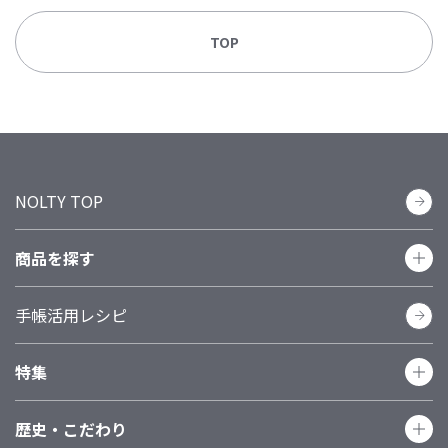
TOP
NOLTY TOP
商品を探す
手帳活用レシピ
カテゴリーで探す
手帳
カレンダー
日記
家計簿
ノート
特集
リフィール（日付あり）
リフィール（日付なし）
システム手帳（バインダー）
手帳関連グッズ
歴史・こだわり
1年でやりたい100のこと