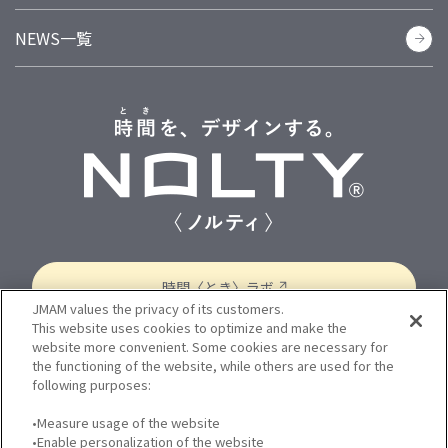
手帳レイアウトで探す
NEWS一覧
品質
歴史
環境への取り組み
広告・メッセージ
マンスリー
週間レフト
週間バーチカル
週間ブロック
週間方眼メモ
週間メモ
その他
手帳サイズで探す
小型サイズ（小型・縦長・新書・A6）
B6サイズ
A5サイズ
B5サイズ
シリーズで探す
時間〈とき〉ラボ
能率手帳
N-バディ
N-コンパス
N-アクセス
JMAM values the privacy of its customers.
N-キャレル
N-エクリ
N-スリム
N-メモリー
This website uses cookies to optimize and make the
N-ティオ
N-PAGEM Memory
N-PAGEM Arts
website more convenient. Some cookies are necessary for
個人情報保護方針
プライバシーポリシー
the functioning of the website, while others are used for the
N-PAGEM Family
N-PAGEM Colors
Bindex
following purposes:
Cookie 設定
サイトのご利用について
•Measure usage of the website
JMAM コーポレートサイト
FAQ
こだわり条件から検索する
•Enable personalization of the website