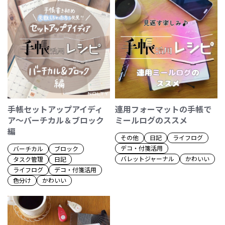
手帳セットアップアイディ
連用フォーマットの手帳で
ア～バーチカル＆ブロック
ミールログのススメ
編
その他
日記
ライフログ
デコ・付箋活用
バーチカル
ブロック
バレットジャーナル
かわいい
タスク管理
日記
ライフログ
デコ・付箋活用
色分け
かわいい