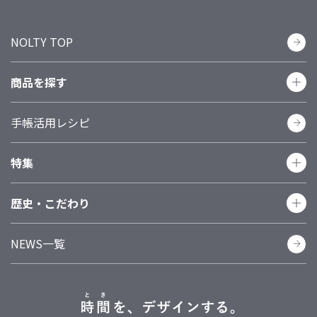
NOLTY TOP
商品を探す
手帳活用レシピ
カテゴリーで探す
手帳
カレンダー
日記
家計簿
ノート
特集
リフィール（日付あり）
リフィール（日付なし）
システム手帳（バインダー）
手帳関連グッズ
歴史・こだわり
1年でやりたい100のこと
手帳レイアウトで探す
NEWS一覧
品質
歴史
環境への取り組み
広告・メッセージ
マンスリー
週間レフト
週間バーチカル
週間ブロック
週間方眼メモ
週間メモ
その他
手帳サイズで探す