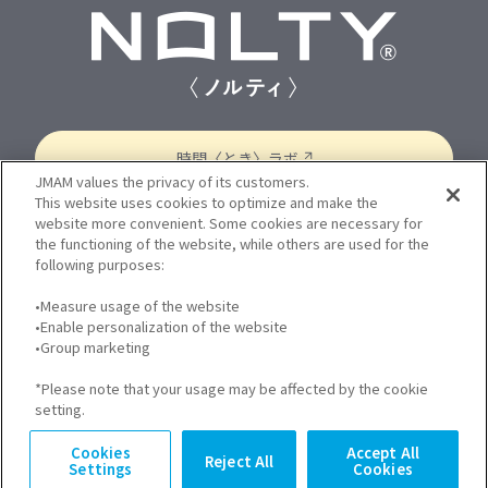
小型サイズ（小型・縦長・新書・A6）
B6サイズ
A5サイズ
B5サイズ
シリーズで探す
時間〈とき〉ラボ
能率手帳
N-バディ
N-コンパス
N-アクセス
JMAM values the privacy of its customers.
N-キャレル
N-エクリ
N-スリム
N-メモリー
This website uses cookies to optimize and make the
N-ティオ
N-PAGEM Memory
N-PAGEM Arts
website more convenient. Some cookies are necessary for
個人情報保護方針
プライバシーポリシー
the functioning of the website, while others are used for the
N-PAGEM Family
N-PAGEM Colors
Bindex
following purposes:
Cookie 設定
サイトのご利用について
•Measure usage of the website
JMAM コーポレートサイト
FAQ
こだわり条件から検索する
•Enable personalization of the website
お問い合わせ
•Group marketing
*Please note that your usage may be affected by the cookie
setting.
Cookies
Accept All
Reject All
Settings
Cookies
Copyright © JMA Management Center Inc.