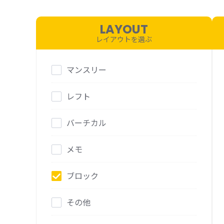
リフィール(日付なし)
その他
システム手帳(バインダー)
LAYOUT
手帳関連グッズ
レイアウトを選ぶ
マンスリー
レフト
バーチカル
メモ
ブロック
その他