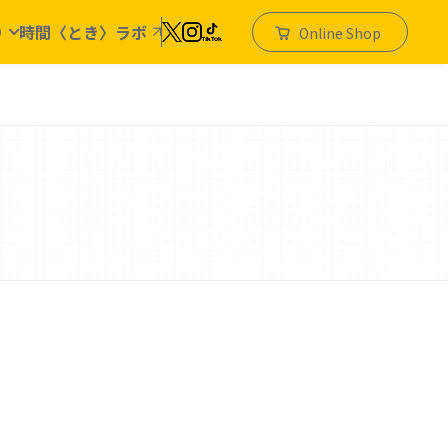
り
時間〈とき〉ラボ
Online Shop
こだわり条件から検索する
セージ
シリーズで探す
6)
能率手帳
N-バディ
N-コンパス
N-アクセス
N-キャレル
N-エクリ
N-スリム
N-メモリー
N-ティオ
N-PAGEM Memory
N-PAGEM Arts
N-PAGEM Family