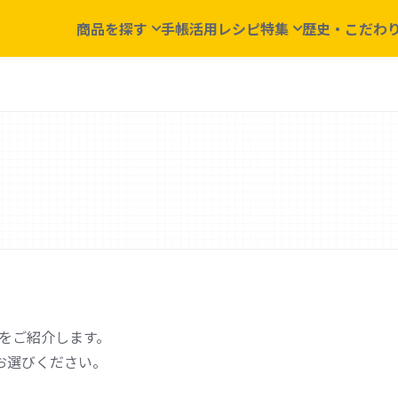
商品を探す
手帳活用レシピ
特集
歴史・こだわ
環境への取り組み
広告・メッ
アウトで探す
手帳サイズで探す
ー
小型サイズ(小型・縦長・新書・A
ト
B6サイズ
チカル
A5サイズ
ック
B5サイズ
術をご紹介します。
メモ
お選びください。