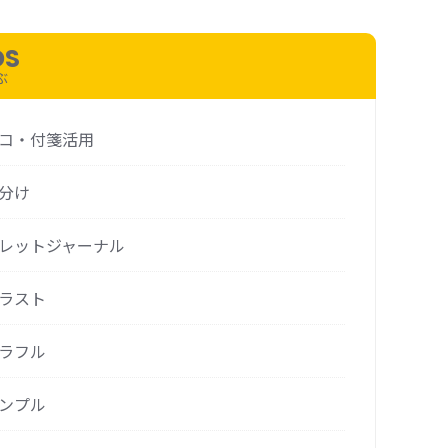
N-PAGEM Colors
Bindex
DS
ぶ
コ・付箋活用
分け
レットジャーナル
ラスト
ラフル
ンプル