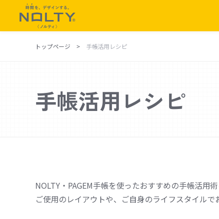
トップページ
手帳活用レシピ
商品を探す
特集
歴史・こだわり
手帳活用レシピ
1年でやりたい100のこと
品質
歴史
カテゴリーで探す
手帳レイ
手帳
マンスリ
カレンダー
週間レフ
日記
週間バー
家計簿
週間ブロ
NOLTY・PAGEM手帳を使ったおすすめの手帳活用
ノート
週間方眼
ご使用のレイアウトや、ご自身のライフスタイルで
リフィール(日付あり)
週間メモ